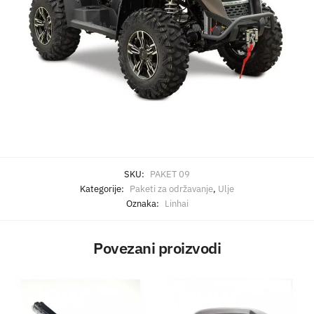
SKU:
PAKET 09
Kategorije:
Paketi za održavanje
,
Ulje
Oznaka:
Linhai
Povezani proizvodi