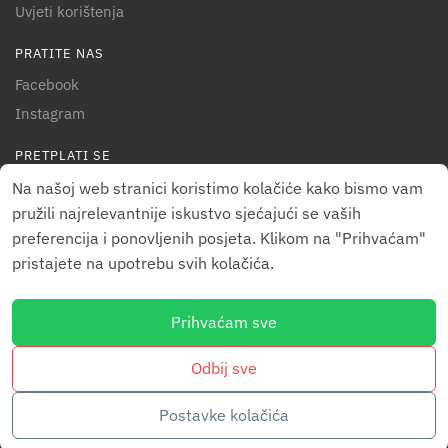
Uvjeti korištenja
PRATITE NAS
Facebook
Instagram
PRETPLATI SE
Pretplati se!
Na našoj web stranici koristimo kolačiće kako bismo vam
pružili najrelevantnije iskustvo sjećajući se vaših
preferencija i ponovljenih posjeta. Klikom na "Prihvaćam"
pristajete na upotrebu svih kolačića.
Prihvaćam sve
© Shop Quad Gorski kotar 2024
Izrada web stranica Rijeka
| Croator Web Studio
Odbij sve
Postavke kolačića