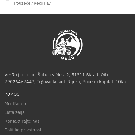
Pouzeće / Keks Pay
Ve-Ro j. d. o. o., Šubetov Most 2, 51311 Skrad, Oib
79026467447, Trgovački sud: Rijeka, Početni kapital: 10kn
POMOĆ
Moj Račun
Lista želja
Kontaktirajte nas
Politika privatnosti