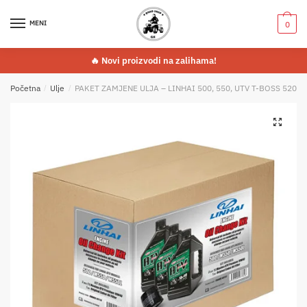
MENI
0
Ime proizvoda
*
🔥 Novi proizvodi na zalihama!
Početna
/
Ulje
/
PAKET ZAMJENE ULJA – LINHAI 500, 550, UTV T-BOSS 520/5
Komentar ili poruka
*
🔍
Pošalji