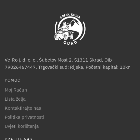
Ve-Ro j. d. o. o., Šubetov Most 2, 51311 Skrad, Oib
79026467447, Trgovački sud: Rijeka, Početni kapital: 10kn
POMOĆ
Moj Račun
Lista želja
Kontaktirajte nas
Politika privatnosti
Uvjeti korištenja
PRATITE NAS