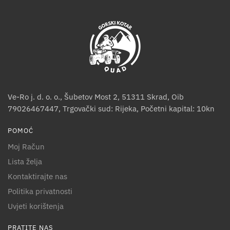
Ve-Ro j. d. o. o., Šubetov Most 2, 51311 Skrad, Oib
79026467447, Trgovački sud: Rijeka, Početni kapital: 10kn
POMOĆ
Moj Račun
Lista želja
Kontaktirajte nas
Politika privatnosti
Uvjeti korištenja
PRATITE NAS